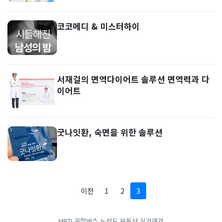
코코메디 & 미스터하이
서재걸의 면역다이어트 솔루션 면역력과 다
이어트
굿나잇환, 숙면을 위한 솔루션
이전
1
2
3
MBTI
공항버스 노선도
부동산 실거래가