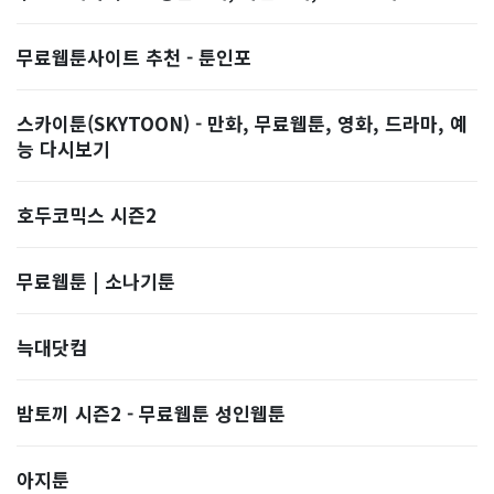
무료웹툰사이트 추천 - 툰인포
스카이툰(SKYTOON) - 만화, 무료웹툰, 영화, 드라마, 예
능 다시보기
호두코믹스 시즌2
무료웹툰 | 소나기툰
늑대닷컴
밤토끼 시즌2 - 무료웹툰 성인웹툰
아지툰