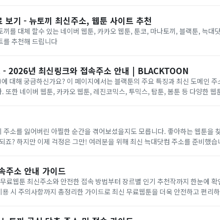
 보기 - 뉴토끼 최신주소, 웹툰 사이트 추천
끼를 대체 할수 있는 네이버 웹툰, 카카오 웹툰, 툰코, 마나토끼, 블랙툰, 늑대
트를 추천해 드립니다
- 2026년 최신링크와 접속주소 안내 | BLACKTOON
on)에 대해 궁금하신가요? 이 페이지에서는 블랙툰의 주요 특징과 최신 도메인 주
 또한 네이버 웹툰, 카카오 웹툰, 레진코믹스, 투믹스, 탑툰, 봄툰 등 다양한 
보를 함께 확인할 수 있습니다.
 주소를 잃어버린 아찔한 순간을 겪어보셨을지도 모릅니다. 좋아하는 웹툰을 찾을
되죠? 하지만 이제 걱정은 그만! 여러분을 위해 최신 늑대닷컴 주소를 준비했
접속주소 안내 가이드
i) 무료웹툰 최신주소와 안전한 접속 방법부터 장르별 인기 추천작까지 한눈에 
 이용 시 주의사항까지 총정리한 가이드로 최신 무료웹툰을 더욱 안전하고 편리하