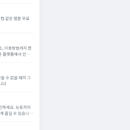
닷컴 같은 웹툰 무료
소, 이용방법까지 한
웹툰 플랫폼에서 인기
 수 없을 때의 그
습니다
확인하세요. 뉴토끼의
게 즐길 수 있습니