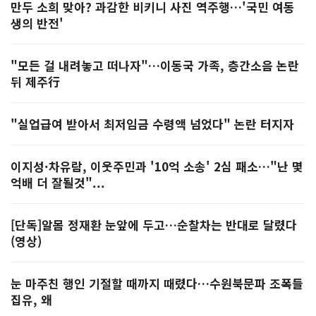
만두 소희 맞아? 과감한 비키니 사진 역주행…'국민 여동
생의 반전'
"모든 걸 내려놓고 떠나자"…이동국 가족, 층간소음 논란
뒤 제주行
"실업급여 받아서 최저임금 수령액 넘었다" 논란 터지자
이지성·차유람, 이웃주민과 '10억 소송' 2심 패소…"난 몇
억배 더 잘될것"...
[단독]알몸 정재환 눈앞에 두고…순찰차는 반대로 달렸다
(영상)
눈 마주친 행인 기절할 때까지 때렸다…수원북문파 조폭들
집유, 왜