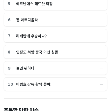
5
에르난데스 헤드샷 퇴장
―
6
펩 과르디올라
―
7
리베란테 우승하나?
―
8
연평도 북방 중국 어선 침몰
―
9
놀면 뭐하니
―
10
이범호 감독 활약 좋아!
―
홈플러스, 2000억원으로 '시
“제헌절이 코스피 살렸다”…
주목할 만한 이슈