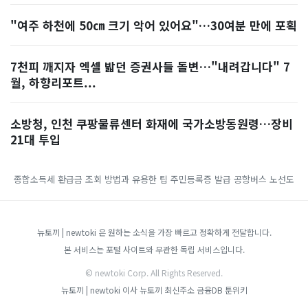
"여주 하천에 50㎝ 크기 악어 있어요"…30여분 만에 포획
7천피 깨지자 엑셀 밟던 증권사들 돌변…"내려갑니다" 7
월, 하향리포트...
소방청, 인천 쿠팡물류센터 화재에 국가소방동원령…장비
21대 투입
종합소득세 환급금 조회 방법과 유용한 팁
주민등록증 발급
공항버스 노선도
뉴토끼 | newtoki 은 원하는 소식을 가장 빠르고 정확하게 전달합니다.
본 서비스는 포털 사이트와 무관한 독립 서비스입니다.
© newtoki Corp. All Rights Reserved.
뉴토끼 | newtoki
이사
뉴토끼 최신주소
금융DB
툰위키