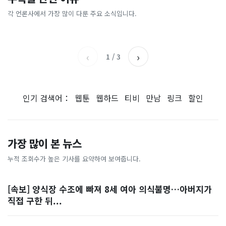
[날씨] 오늘 밤 또 내린다...내
파크골프 시장, 일제 독점 깨
간'을 샀다
국내증시 휴장에 개미들 안도,
륙 중심 최대 150mm
졌다...국산 53개 중소기업이
왜?
각 언론사에서 가장 많이 다룬 주요 소식입니다.
비즈워치
매일경제
시장 절반 차지
YTN
조선일보
‹
›
1
/
3
인기 검색어：
웹툰
웹하드
티비
만남
링크
할인
가장 많이 본 뉴스
누적 조회수가 높은 기사를 요약하여 보여줍니다.
[속보] 양식장 수조에 빠져 8세 여아 의식불명…아버지가
직접 구한 뒤...